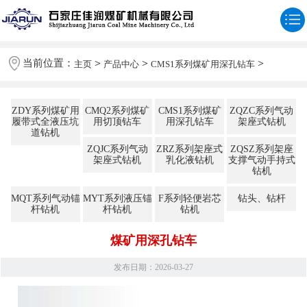
当前位置：
>
>
>
主页
产品中心
CMS1系列煤矿用深孔钻车
ZDY系列煤矿用
CMQ2系列煤矿
CMS1系列煤矿
ZQZC系列气动
履带式全液压坑
用切顶钻车
用深孔钻车
架座式钻机
道钻机
ZQJC系列气动
ZRZ系列架座式
ZQSZ系列架座
架座式钻机
乳化液钻机
支撑气动手持式
钻机
MQT系列气动锚
MYT系列液压锚
F系列轻便岩芯
钻头、钻杆
杆钻机
杆钻机
钻机
煤矿用深孔钻车
发布日期：2026-03-27